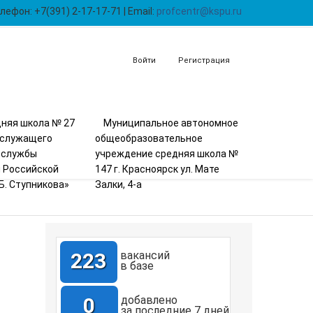
лефон: +7(391) 2-17-17-71 | Email:
profcentr@kspu.ru
Войти
Регистрация
няя школа № 27
Муниципальное автономное
ослужащего
общеобразовательное
 службы
учреждение средняя школа №
 Российской
147 г. Красноярск ул. Мате
Б. Ступникова»
Залки, 4-а
223
вакансий
в базе
0
добавлено
за последние 7 дней