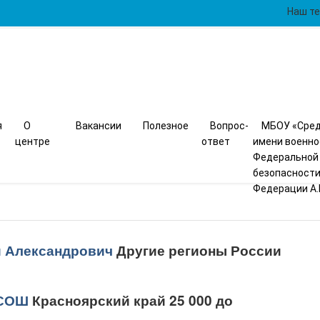
Наш те
я
О
Вакансии
Полезное
Вопрос-
МБОУ «Сред
центре
ответ
имени военн
Федеральной
безопасности
Федерации А.
й Александрович
Другие регионы России
 СОШ
Красноярский край 25 000 до