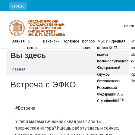
Перейти к основному содержанию
kspu.ru
Войти
Главная
О
Вакансии
Полезное
Вопрос-
МБОУ «Средняя
М
центре
ответ
школа № 27
ав
Вы здесь
имени
об
военнослужащего
уч
Федеральной
шк
Главная
службы
Кр
Встреча с ЭФКО
безопасности
За
Российской
Федерации А.Б.
Печать
Ступникова»
#Встреча
У тебя математический склад ума? Или ты
творческая натура? Ищешь работу здесь и сейчас,
но мозги вскипают от того, что нет нормальных