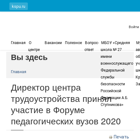
Перейти к основному содержанию
kspu.ru
Войти
Главная
О
Вакансии
Полезное
Вопрос-
МБОУ «Средняя
М
центре
ответ
школа № 27
ав
Вы здесь
имени
об
военнослужащего
уч
Федеральной
шк
Главная
службы
Кр
Директор центра
безопасности
За
Российской
трудоустройства принял
Федерации А.Б.
Ступникова»
участие в Форуме
педагогических вузов 2020
Печать