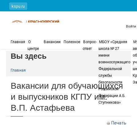
Перейти к основному содержанию
kspu.ru
Войти
Главная
О
Вакансии
Полезное
Вопрос-
МБОУ «Средняя
М
центре
ответ
школа № 27
ав
Вы здесь
имени
об
военнослужащего
уч
Федеральной
шк
Главная
службы
Кр
Вакансии для обучающихся
безопасности
За
Российской
и выпускников КГПУ им.
Федерации А.Б.
Ступникова»
В.П. Астафьева
Печать