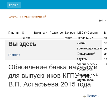
Перейти к основному содержанию
kspu.ru
Войти
Главная
О
Вакансии
Полезное
Вопрос-
МБОУ «Средняя
М
центре
ответ
школа № 27
ав
Вы здесь
имени
об
военнослужащего
уч
Федеральной
шк
Главная
службы
Кр
Обновление банка вакансий
безопасности
За
Российской
для выпускников КГПУ им.
Федерации А.Б.
Ступникова»
В.П. Астафьева 2015 года
Печать