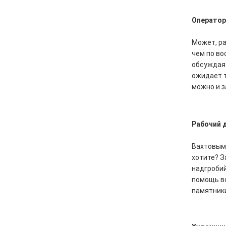
Оператор
Может, ра
чем по во
обсуждая 
ожидает т
можно и з
Рабочий 
Вахтовым 
хотите? З
надгробий
помощь во
памятники