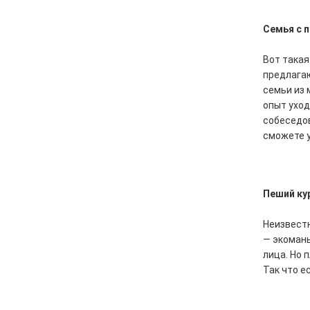
Семья с 
Вот такая
предлагаю
семьи из 
опыт уход
собеседов
сможете у
Пеший ку
Неизвестн
— экомань
лица. Но 
Так что е