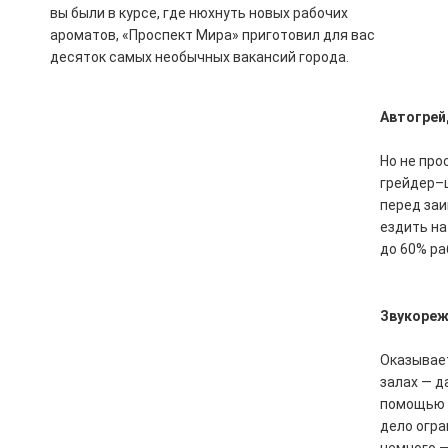
вы были в курсе, где нюхнуть новых рабочих
ароматов, «Проспект Мира» приготовил для вас
десяток самых необычных вакансий города.
Автогрей
Но не про
грейдер–ш
перед заи
ездить на
до 60% ра
Звукореж
Оказывает
залах — д
помощью р
дело огра