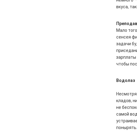
немного —
вкуса, та
Преподав
Мало того
сенсея фи
задачи бу
приседани
зарплаты 
чтобы пос
Водолаз
Несмотря
кладов, н
не беспок
самой вод
устраивае
понырять