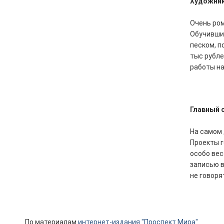
Художник
Очень ром
Обучившис
песком, п
тыс рубле
работы на
Главный 
На самом 
Проекты г
особо вес
записью в
не говоря
По материалам
интернет-издания "Проспект Мира"