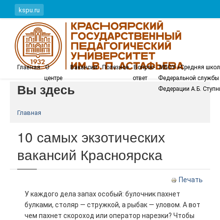
Перейти к основному содержанию
kspu.ru
Главная
О
Вакансии
Полезное
Вопрос-
МБОУ «Средняя школ
центре
ответ
Федеральной службы 
Вы здесь
Федерации А.Б. Ступ
Главная
10 самых экзотических
вакансий Красноярска
Печать
У каждого дела запах особый: булочник пахнет
булками, столяр — стружкой, а рыбак — уловом. А вот
чем пахнет скороход или оператор нарезки? Чтобы