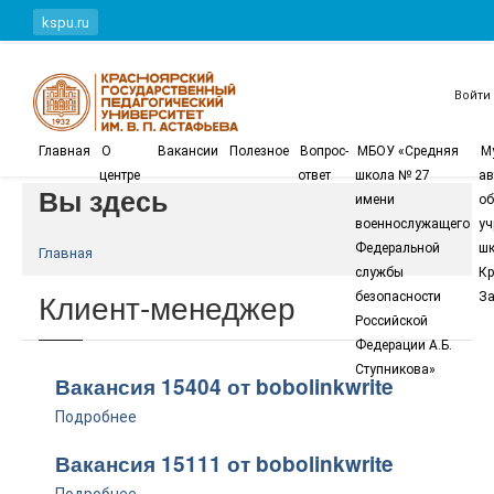
Перейти к основному содержанию
kspu.ru
Войти
Главная
О
Вакансии
Полезное
Вопрос-
МБОУ «Средняя
М
центре
ответ
школа № 27
ав
Вы здесь
имени
об
военнослужащего
уч
Федеральной
шк
Главная
службы
Кр
Клиент-менеджер
безопасности
За
Российской
Федерации А.Б.
Ступникова»
Вакансия 15404 от bobolinkwrite
Подробнее
Вакансия 15111 от bobolinkwrite