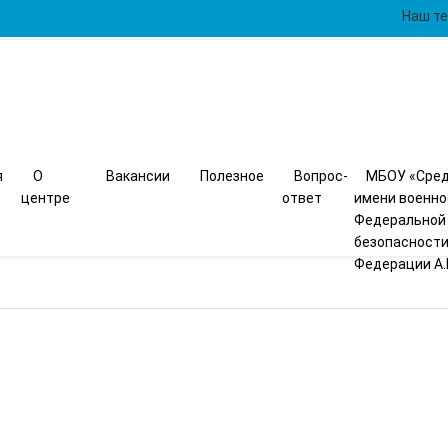
Наш те
я
О
Вакансии
Полезное
Вопрос-
МБОУ «Сред
центре
ответ
имени военн
Федеральной
безопасности
Федерации А.