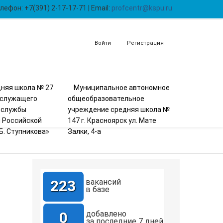
лефон: +7(391) 2-17-17-71 | Email:
profcentr@kspu.ru
Войти
Регистрация
няя школа № 27
Муниципальное автономное
ослужащего
общеобразовательное
 службы
учреждение средняя школа №
 Российской
147 г. Красноярск ул. Мате
Б. Ступникова»
Залки, 4-а
223
вакансий
в базе
0
добавлено
за последние 7 дней