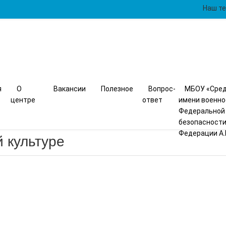
Наш те
я
О
Вакансии
Полезное
Вопрос-
МБОУ «Сред
центре
ответ
имени военн
Федеральной
безопасности
Федерации А.
 культуре