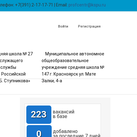
лефон: +7(391) 2-17-17-71 | Email:
profcentr@kspu.ru
Войти
Регистрация
няя школа № 27
Муниципальное автономное
ослужащего
общеобразовательное
 службы
учреждение средняя школа №
 Российской
147 г. Красноярск ул. Мате
Б. Ступникова»
Залки, 4-а
223
вакансий
в базе
0
добавлено
за последние 7 дней