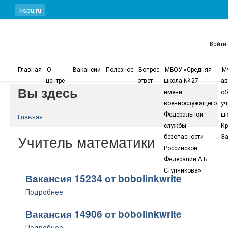
Перейти к основному содержанию
kspu.ru
Войти
Главная
О
Вакансии
Полезное
Вопрос-
МБОУ «Средняя
М
центре
ответ
школа № 27
ав
Вы здесь
имени
об
военнослужащего
уч
Федеральной
шк
Главная
службы
Кр
Учитель математики
безопасности
За
Российской
Федерации А.Б.
Ступникова»
Вакансия 15234 от bobolinkwrite
Подробнее
Вакансия 14906 от bobolinkwrite