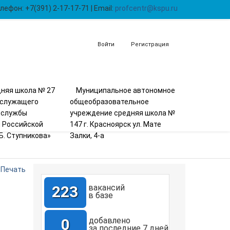
лефон: +7(391) 2-17-17-71 | Email:
profcentr@kspu.ru
Войти
Регистрация
няя школа № 27
Муниципальное автономное
ослужащего
общеобразовательное
 службы
учреждение средняя школа №
 Российской
147 г. Красноярск ул. Мате
Б. Ступникова»
Залки, 4-а
Печать
223
вакансий
в базе
0
добавлено
за последние 7 дней