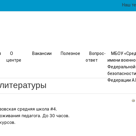
Наш те
я
О
Вакансии
Полезное
Вопрос-
МБОУ «Сред
центре
ответ
имени военн
Федеральной
безопасности
Федерации А.
 литературы
зовская средняя школа #4.
оживания педагога. До 30 часов.
курсов.