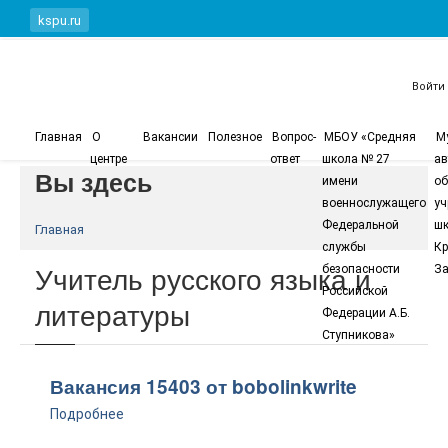
Перейти к основному содержанию
kspu.ru
Войти
Главная
О
Вакансии
Полезное
Вопрос-
МБОУ «Средняя
М
центре
ответ
школа № 27
ав
Вы здесь
имени
об
военнослужащего
уч
Федеральной
шк
Главная
службы
Кр
Учитель русского языка и
безопасности
За
Российской
литературы
Федерации А.Б.
Ступникова»
Вакансия 15403 от bobolinkwrite
Подробнее