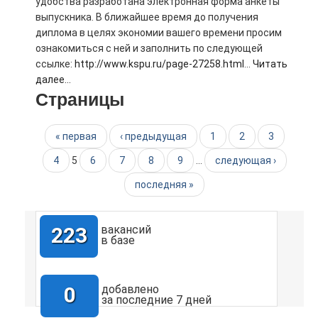
удобства разработана электронная форма анкеты
выпускника. В ближайшее время до получения
диплома в целях экономии вашего времени просим
ознакомиться с ней и заполнить по следующей
ссылке:
http://www.kspu.ru/page-27258.html
...
Читать
далее...
Страницы
« первая
‹ предыдущая
1
2
3
4
5
6
7
8
9
…
следующая ›
последняя »
223
вакансий
в базе
0
добавлено
за последние 7 дней