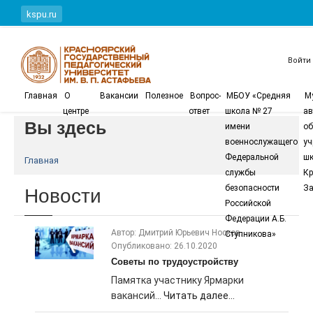
Перейти к основному содержанию
kspu.ru
Войти
Главная
О
Вакансии
Полезное
Вопрос-
МБОУ «Средняя
М
центре
ответ
школа № 27
ав
Вы здесь
имени
об
военнослужащего
уч
Федеральной
шк
Главная
службы
Кр
Новости
безопасности
За
Российской
Федерации А.Б.
Автор: Дмитрий Юрьевич Носков.
Ступникова»
Опубликовано: 26.10.2020
Советы по трудоустройству
Памятка участнику Ярмарки
вакансий...
Читать далее...