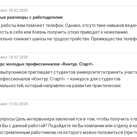
ано: 20.02.2020
ные разговоры с работодателем
 работы вам поможет телефон. Однако, отсутствие навыков веде
сть в себе или боязнь получить отказ приводят к нежеланию
тельно снижает шансы на трудоустройство. Преимущества телеф
ано: 18.02.2020
урс молодых профессионалов «Контур. Старт!»
 выпускников приглашает студентов университета принять участ
офессионалов «Контур. Старт!» — конкурсе для студентов
иальностей, который направлен на развитие практических
ано: 13.02.2020
опросы Цель интервьюера заключается в том, чтобы получить от
и Вы с данной работой? Подойдете ли Вы компании или отделу, в к
еустремленным работником, на которого можно положиться (при т