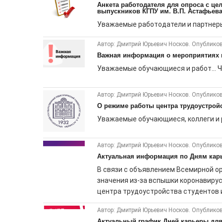
Анкета работодателя для опроса с ц
выпускников КГПУ им. В.П. Астафьев
Уважаемые работодатели и партнеры 
Автор: Дмитрий Юрьевич Носков. Опубликов
Важная информация о мероприятиях ц
Уважаемые обучающиеся и работ...
Ч
Автор: Дмитрий Юрьевич Носков. Опубликов
О режиме работы центра трудоустрой
Уважаемые обучающиеся, коллеги и р
Автор: Дмитрий Юрьевич Носков. Опубликов
Актуальная информация по Дням карь
В связи с объявлением Всемирной о
значения из-за вспышки коронавиру
центра трудоустройства студентов и 
Автор: Дмитрий Юрьевич Носков. Опубликов
Актуальный график Дней карьеры для 