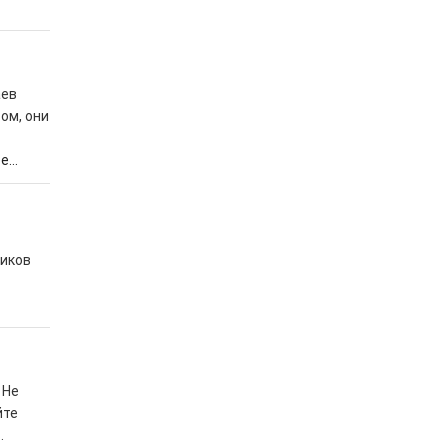
аев
ом, они
...
ников
 Не
йте
.