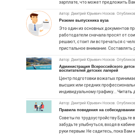
зарплате, что может предложить Вам
Автор: Дмитрий Юрьевич Носков. Опубликов
Резюме выпускника вуза
Это один из основных документов п
работодатели сначала просят от со
решают, стоит ли встречаться с чел
пристальное внимание. Составлять 
Автор: Дмитрий Юрьевич Носков. Опубликов
Администрация Всероссийского детско
воспитателей детских лагерей
Центр подготовки вожатых принимает
высших или средних профессиональн
индивидуальному графику....
Читать д
Автор: Дмитрий Юрьевич Носков. Опубликов
Правила поведения на собеседовании
Советы по трудоустройству Будьте в
забудьте улыбнуться, входя в кабин
руки первым. Не садитесь, пока Вам 