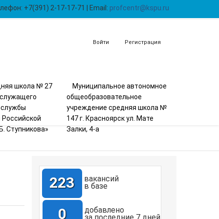
лефон: +7(391) 2-17-17-71 | Email:
profcentr@kspu.ru
Войти
Регистрация
няя школа № 27
Муниципальное автономное
ослужащего
общеобразовательное
 службы
учреждение средняя школа №
 Российской
147 г. Красноярск ул. Мате
Б. Ступникова»
Залки, 4-а
223
вакансий
в базе
0
добавлено
за последние 7 дней