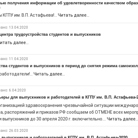
елью получения информации об удовлетворенности качеством обра
а
КГПУ им. В.П. Астафьева!...
Читать далее...
ано: 13.04.2020
ентра трудоустройства студентов и выпускников
итать далее...
ано: 11.04.2020
ства студентов и выпускников в период до снятия режима самоизо
аботодатели!...
Читать далее...
ано: 6.04.2020
еры для выпускников и работодателей в КГПУ им. В.П. Астафьева-
рганизацией здравоохранения чрезвычайной ситуации междунар
са, распоряжений и приказов РФ сообщаем об ОТМЕНЕ всех мероп
выпускников до 30 апреля 2020 г. включительно....
Читать далее..
ано: 26.03.2020
выпускников и работодателей в КГПУ им. В.П. Астафьева-2020