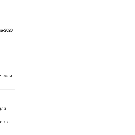
а-2020
— если
для
та. ...