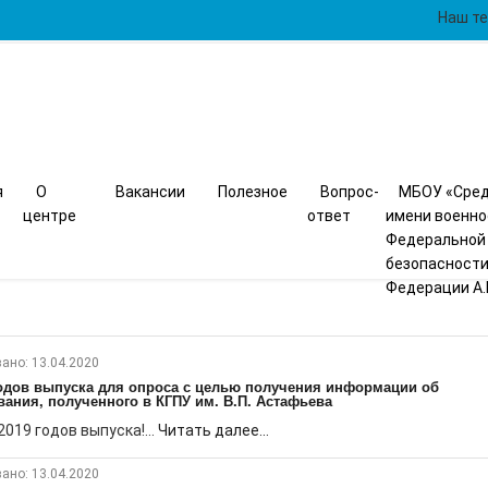
Наш те
я
О
Вакансии
Полезное
Вопрос-
МБОУ «Сред
центре
ответ
имени военн
Федеральной
безопасности
Федерации А.
ано: 13.04.2020
 годов выпуска для опроса с целью получения информации об
ания, полученного в КГПУ им. В.П. Астафьева
019 годов выпуска!...
Читать далее...
ано: 13.04.2020