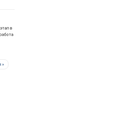
этап в
 работа
 »