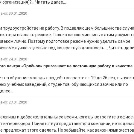
 организация)?...
Читать далее...
ано: 30.01.2020
ри трудоустройстве на работу. В подавляющем большинстве случ
искателя выслать резюме. Только ознакомившись с этим документ
овеком лично. Поэтому подготовке резюме нужно уделить самое
резюме лучше отдельно под конкретную должность....
Читать далее
ано: 24.01.2020
го центра «Орлёнок» приглашает на постоянную работу в качестве
 на обучение молодых людей в возрасте от 19 до 26 лет, выпуск
ых учебных заведений, студентов, обучающихся заочно или по
алее...
ано: 23.01.2020
ежливы и доброжелательны со всеми, кого вы встретите в офисе.
ет интервьюера. Приветствуя представителя компании, не подава
не предложат этого сделать. Не забывайте, как важен язык жестов