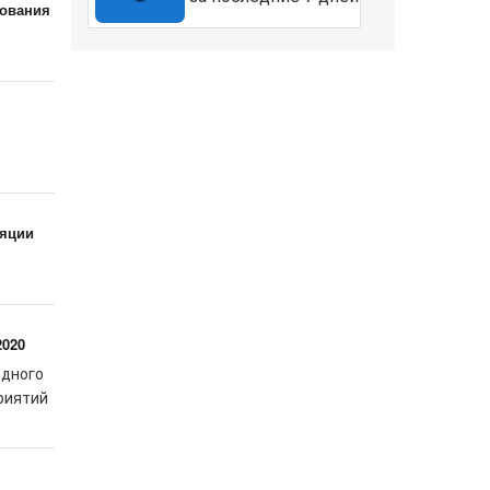
зования
ляции
2020
одного
риятий
.